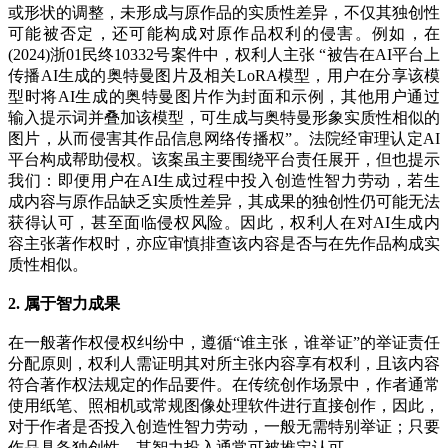
或形状的调整，未形成与原作品的实质性差异，不仅其独创性
可能被否定，还可能构成对原作品权利的侵害。例如，在
(2024)浙01民终10332号案件中，权利人主张 “被告在AI平台上
传播AI生成的奥特曼图片及相关LoRA模型，用户在分享该模
型时将AI生成的奥特曼图片作为封面和示例，其他用户通过
输入提示词并叠加该模型，可生成与奥特曼形象实质性相似的
图片，从而侵害其作品信息网络传播权”。法院经审理认定AI
平台构成帮助侵权。该案虽主要围绕平台责任展开，但也提示
我们：即便用户在AI生成过程中投入创造性智力劳动，若生
成内容与原作品缺乏实质性差异，其成果的独创性仍可能无法
获得认可，甚至面临侵权风险。因此，权利人在对AI生成内
容主张著作权时，亦应审慎排查该内容是否与在先作品构成实
质性相似。
2. 属于智力成果
在一般著作权侵权纠纷中，遵循“谁主张，谁举证”的举证责任
分配原则，权利人需证明其对所主张内容享有权利，且该内容
符合著作权法规定的作品要件。在传统创作场景中，作者通常
使用纸笔、照相机或常规图像处理软件进行直接创作，因此，
对于作者是否投入创造性智力劳动，一般无需特别举证；只要
作品具备独创性，其智力投入通常可被推定认可。