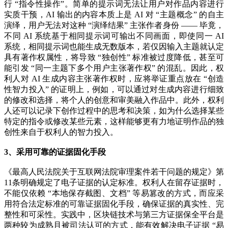
行 “指令性操作”。简单的提示词无法让用户对作品内容进行
实质干预，AI 输出的内容本质上是 AI 对 “主题概念” 的自主
演绎，用户无法对这种 “演绎结果” 主张作者身份 —— 毕竟，
不同 AI 系统基于相同提示词可输出不同画面，即使同一 AI
系统，相同提示词也能生成无数版本，若仅因输入主题就认定
具有著作权属性，将导致 “独创性” 标准被过度降低，甚至可
能引发 “同一主题下多个用户主张著作权” 的混乱。因此，权
利人对 AI 生成内容主张著作权时，应将举证重点放在 “创造
性智力投入” 的证明上，例如，可以通过对生成内容进行细致
的修改和选择，将个人的创意和审美融入作品中。此外，权利
人还可以记录下创作过程中的思考和决策，如为什么选择某些
特定的指令或修改某些元素，这样能够更有力地证明作品的独
创性来自于权利人的智力投入。
3、采用可靠的证据固化手段
《最高人民法院关于互联网法院审理案件若干问题的规定》第
11条明确规定了电子证据的认定标准。权利人在留存证据时，
不能仅依赖 “本地保存截图、文档” 等易篡改的方式，而应采
用符合法定标准的可靠证据固化手段，确保证据的真实性、完
整性和可采性。实践中，区块链技术与第三方证据保全平台是
两种较为成熟且被司法认可的方式，能有效解决电子证据 “易