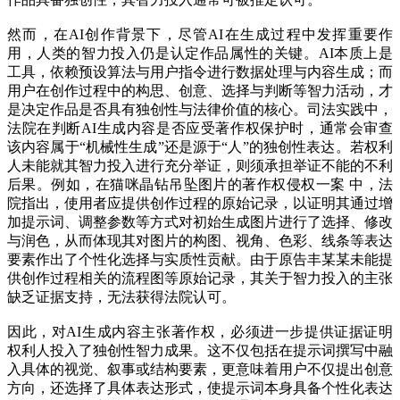
然而，在AI创作背景下，尽管AI在生成过程中发挥重要作
用，人类的智力投入仍是认定作品属性的关键。AI本质上是
工具，依赖预设算法与用户指令进行数据处理与内容生成；而
用户在创作过程中的构思、创意、选择与判断等智力活动，才
是决定作品是否具有独创性与法律价值的核心。司法实践中，
法院在判断AI生成内容是否应受著作权保护时，通常会审查
该内容属于“机械性生成”还是源于“人”的独创性表达。若权利
人未能就其智力投入进行充分举证，则须承担举证不能的不利
后果。例如，在猫咪晶钻吊坠图片的著作权侵权一案 中，法
院指出，使用者应提供创作过程的原始记录，以证明其通过增
加提示词、调整参数等方式对初始生成图片进行了选择、修改
与润色，从而体现其对图片的构图、视角、色彩、线条等表达
要素作出了个性化选择与实质性贡献。由于原告丰某某未能提
供创作过程相关的流程图等原始记录，其关于智力投入的主张
缺乏证据支持，无法获得法院认可。
因此，对AI生成内容主张著作权，必须进一步提供证据证明
权利人投入了独创性智力成果。这不仅包括在提示词撰写中融
入具体的视觉、叙事或结构要素，更意味着用户不仅提出创意
方向，还选择了具体表达形式，使提示词本身具备个性化表达