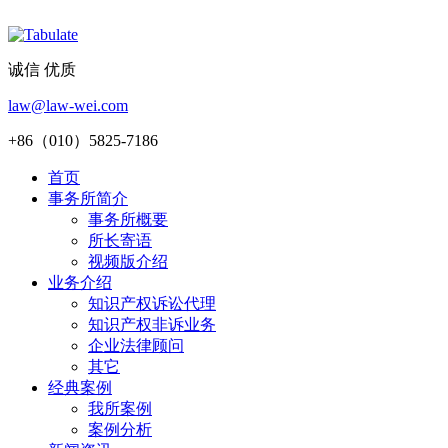
诚信 优质
law@law-wei.com
+86（010）5825-7186
首页
事务所简介
事务所概要
所长寄语
视频版介绍
业务介绍
知识产权诉讼代理
知识产权非诉业务
企业法律顾问
其它
经典案例
我所案例
案例分析