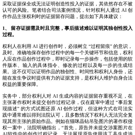
采取证据保全或无法证明创造性投入的证据，其依然存在不被
认可的风险。笔者结合司法案例情况，针对权利人通过 AI 创
作作品主张权利时的证据留存问题，提出如下具体建议：
1、
留存证据需及时且完整，事后描述难以证明其独创性投入
过程。
权利人在利用 AI 进行创作时，必须树立 “过程留痕” 的意识，
及时、准确地保存创作过程中的每一个关键环节和信息，权利
人应在作品创作过程中，即时记录每一步操作，包括使用的软
件版本、输入的具体指令、修改的过程以及每一步的生成结
果。这不仅可以证明作品的独创性、时间性和权利人身份，还
能在发生争议时提供有力的证据支持，是权利人维护自身合法
权益的重要保障。
实务中，部分权利人对 AI 生成内容的证据留存重视不足，在
主张著作权时未提交创作过程记录，仅在庭审中通过 “事后复
现描述” 的方式试图还原 AI 创作过程，但这种方式在司法实
践中通常难以得到法院认可，且多数情况下权利人无法完全复
现其所主张的原始作品。例如在猫咪晶钻吊坠图片的著作权侵
权一案中，法院明确指出，“首先，原告并未提交涉案图片在
AI软件中的创作过程记录，无法展现原告使用该工具生成涉