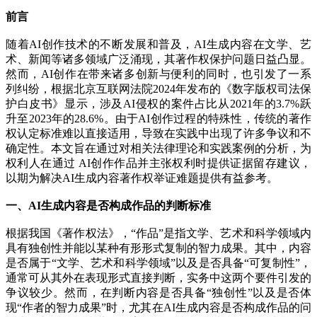
前言
随着AI创作技术的不断发展和普及，AI生成内容在文学、艺
术、新闻等诸多领域广泛涌现，其著作权保护问题日益凸显。
然而，AI创作在带来诸多创新与便利的同时，也引发了一系
列纠纷，根据北京互联网法院2024年发布的《数字版权司法保
护白皮书》显示，涉及AI侵权的案件占比从2021年的3.7%跃
升至2023年的28.6%。由于AI创作过程的特殊性，传统的著作
权认定标准难以直接适用，导致在实践中出现了许多争议和不
确定性。本文旨在通过对相关法律理论和实践案例的分析，为
权利人在通过 AI创作作品并主张权利时提供证据留存建议，
以期为解决AI生成内容著作权举证难题提供有益参考。
一、AI生成内容是否构成作品的判断标准
根据我国《著作权法》，“作品”是指文学、艺术和科学领域内
具有独创性并能以某种有形形式复制的智力成果。其中，内容
是否属于“文学、艺术和科学领域”以及是否具备“可复制性”，
通常可从其外在表现形式直接判断，实务中这两个要件引发的
争议较少。然而，在判断内容是否具备“独创性”以及是否体
现“作者的智力成果”时，尤其在AI生成内容是否构成作品的问