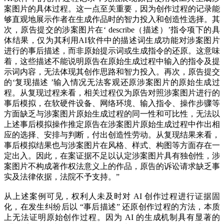
案图片的具体过程。这一点至关重要，因为创作过程的记录能
够直观地展示作者在生成作品时的智力投入和创造性选择。其
次，原告提交的涉案图片在‘ describe（描述）’指令项下的具
体结果，仅为其利用AI软件中的描述词生成功能对涉案图片
进行的事后描述，而非原始提示词或生成指令的还原。这意味
着，这些描述不能说明原告在原始生成过程中输入的指令及提
示词内容，无法体现其创作思路和智力投入。再次，原告提交
的‘复现描述 ’输入情况无法客观还原涉案图片的原始生成过
程。从复现过程来看，相关过程仅为原告对照涉案图片进行的
事后模拟，在软硬件设备、网络环境、输入指令、操作步骤等
方面缺乏与涉案图片原始生成过程的同一性和可比性，无法以
上述事后模拟操作推定原告在涉案图片原始生成过程中作出相
应的选择、安排与判断，付出创造性劳动。从复现结果来看，
事后模拟结果也与涉案图片在风格、样式、构图等方面存在一
定出入。因此，在案证据不足以认定涉案图片具有独创性，涉
案图片不构成著作权法意义上的作品，原告的诉讼请求缺乏事
实及法律依据，法院不予支持。”
从上述案例可见，权利人未及时对 AI 创作过程进行证据固
化，在发生纠纷后以 “事后描述” 还原创作过程的方法，本质
上无法证明原始创作过程。因为 AI 的生成机制具有显著的