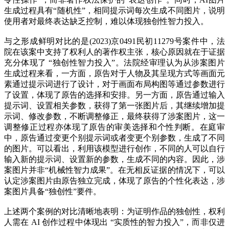
生成过程具有“随机性”，相同提示词每次生成不同图片，说明
使用者对最终表达缺乏控制，难以体现独创性智力投入。
与之形成鲜明对比的是(2023)京0491民初11279号案件中，法
院在该案中支持了权利人的著作权主张，核心原因就在于证据
充分体现了 “独创性智力投入”。法院经审理认为从涉案图片
生成过程来看，一方面，原告对于人物及其呈现方式等画面元
素通过提示词进行了设计，对于画面布局构图等通过参数进行
了设置，体现了原告的选择和安排。另一方面，原告通过输入
提示词、设置相关参数，获得了第一张图片后，其继续增加提
示词、修改参数，不断调整修正，最终获得了涉案图片，这一
调整修正过程亦体现了原告的审美选择和个性判断。在庭审
中，原告通过变更个别提示词或者变更个别参数，生成了不同
的图片。可以看出，利用该模型进行创作，不同的人可以自行
输入新的提示词、设置新的参数，生成不同的内容。因此，涉
案图片并非“机械性智力成果”。在无相反证据的情况下，可以
认定涉案图片由原告独立完成，体现了原告的个性化表达，涉
案图片具备“独创性”要件。
上述两个案例的对比清晰地表明：为证明作品的独创性，权利
人需在 AI 创作过程中体现出 “实质性的智力投入”，而非仅进