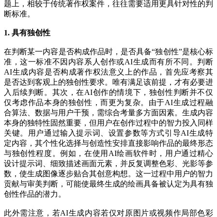
题上，相较于传统著作权案件，往往需要适用更具针对性的判
断标准。
1. 具有独创性
在判断某一内容是否构成作品时，是否具备“独创性”是核心标
准，这一标准不因内容系人创作或AI生成而有所不同。判断
AI生成内容是否构成著作权法意义上的作品，首先应考察其
是否达到客观上的独创性要求。唯有满足该前提，才有必要进
入后续判断。其次，在AI创作的情境下，独创性判断并不仅
仅考虑作品本身的独创性，而更为复杂。由于AI生成过程融
合算法、数据与用户干预，需综合考量多方面因素。生成内容
本身的独特性固然重要，但用户在创作过程中的智力投入同样
关键。用户通过输入提示词、设置参数等方式引导AI生成特
定内容，其个性化选择与创造性安排直接影响作品的最终形态
与独创性程度。例如，在使用AI绘画软件时，用户通过精心
设计提示词、细致描述画面元素，并反复调整色彩、光影等参
数，使生成图像逐步贴合其创意构想。这一过程中用户的智力
贡献与审美判断，可能使最终生成的绘画具备被认定为具有独
创性作品的潜力。
此外需注意，若AI生成内容若仅对原图片或视频作局部色彩