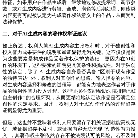
特征。如果用户在作品生成后，继续通过修改提示词、调节参
数，或对生成内容进行剪辑、合成、润色等后期处理，则该类
内容更有可能被认定为构成著作权法意义上的作品，从而受到
法律保护。
二、对于AI生成内容的著作权举证建议
如上所述，权利人就AI生成内容主张权利时，对于独创性和
投入智力成果要件的说明和举证显得尤为关键。这不仅仅是因
为这些要素是构成作品受著作权保护的基础，更因为在AI创
作的环境下，这些要素的证明更具复杂性和挑战性。对于独创
性的认定，除了 AI 生成内容自身是否具备 “区别于现有作品
的独特表达” 外，权利人对其创作的思路、输入指令的内容、
对生成内容选择和修改的过程等，都能有力地表达作者对于作
品的独创性智力投入过程。这些证据不仅能帮助法院排除 “AI
自主创作” 的合理怀疑，从而更精准地认定该作品是否满足独
创性的法定要求。因此，权利人对于AI创作作品的过程留存
证据显得尤为重要。
但是，这也并不意味着权利人只要留存了相关证据就能高枕无
忧。若证据留存不及时，或证据内容无法体现 “创造性智力投
入”，其著作权主张依然存在不被法院认可的风险。若不及时