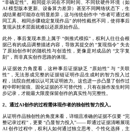
“非确定性”。相同提示词在不同时间、不同软硬件环境（如
AI 模型版本更新、设备算力差异）甚至不同网络状态下，生
成结果都可能存在明显差异，这与传统创作中 “作者可通过相
同工具、相同步骤稳定复现作品” 的特性截然不同，使得事后
复现从技术层面就难以还原原始作品。
此外，事后复现本质上属于 “倒推式模拟”，权利人往往会根
据已有的成品调整描述内容，导致其提交的 “复现指令” 失去
了原始创作时的随机性与创造性，更像是对成品的 “文字复
刻”，而非真实创作思路的体现。
从证据效力角度看，这种事后证据缺乏 “原始性” 与 “关联
性”，无法形成完整的证据链证明作品生成时的智力投入过
程，法院自然难以认可其证明效力。这也进一步凸显了创作过
程中即时留痕、固化证据的不可替代性，只有在操作发生时同
步记录，才能最大限度保留创作的真实性与完整性。
2、通过AI创作的过程需体现作者的独创性智力投入。
从证明作品独创性的角度来看，详细且准确的证据不仅要 “完
整记录过程”，更要 “凸显智力投入”—— 即通过证据清晰展现
AI 创作过程中，权利人如何通过独立思考、个性化选择，主