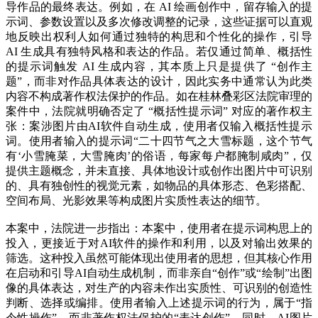
导作品的最终表达。例如，在 AI 绘画创作中，留存输入的提
示词、参数设置以及多次修改调整的记录，这些证据可以直观
地反映出权利人如何通过独特的构思和个性化的操作，引导
AI 生成具有独特风格和表达的作品。若仅通过简单、概括性
的提示词触发 AI 生成内容，其本质上只是提供了 “创作主
题”，而非对作品具体表达的设计，因此实务中通常认为此类
内容不构成著作权法保护的作品。如在桂林叠彩区法院审理的
案件中，法院就明确否定了 “概括性提示词” 对应的著作权主
张：案涉图片由AI软件自动生成，使用者仅输入概括性提示
词。使用者输入的提示词“二十四节气之大雪标题，这个节气
有‘小雪腌菜，大雪腌肉’的俗语，每家每户都腌制咸肉”，仅
提供主题概念，并未直接、具体地设计或创作出图片中可识别
的、具有独创性的视觉元素，如物品的具体形态、色彩搭配、
空间布局、光影效果等构成图片实质性表达的细节。
本案中，法院进一步指出：本案中，使用者在提示词构思上的
投入，更接近于对AI软件的操作和利用，以及对输出效果的
筛选。这种投入虽然可能体现出使用者的思想，但其核心作用
在启动和引导AI自动生成机制，而非亲自“创作”或“绘制”出图
像的具体表达，对生产的内容未作出实质性、可识别的创造性
判断、选择或编排。使用者输入上述提示词的行为，属于“指
令性操作”，而非著作权法保护的“表达创作”。同时，AI图片