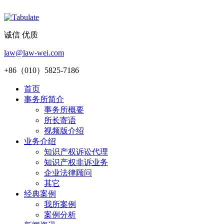
诚信 优质
law@law-wei.com
+86（010）5825-7186
首页
事务所简介
事务所概要
所长寄语
视频版介绍
业务介绍
知识产权诉讼代理
知识产权非诉业务
企业法律顾问
其它
经典案例
我所案例
案例分析