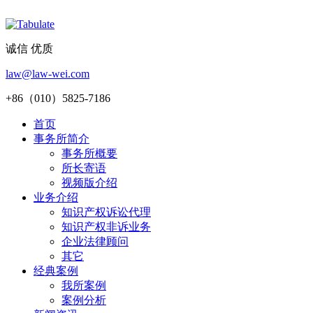
诚信 优质
law@law-wei.com
+86（010）5825-7186
首页
事务所简介
事务所概要
所长寄语
视频版介绍
业务介绍
知识产权诉讼代理
知识产权非诉业务
企业法律顾问
其它
经典案例
我所案例
案例分析