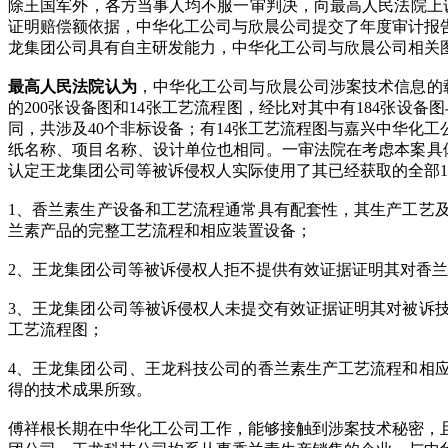
除王国军外，各方当事人均不服一审判决，向最高人民法院上诉
证明赔偿额依据，中华化工公司与欣晨公司提交了年度审计报
龙集团公司具有自主研发能力，中华化工公司与欣晨公司相关
最高人民法院认为
，中华化工公司与欣晨公司涉案技术信息的
的200张设备图和14张工艺流程图，经比对其中有184张
同，共涉及40个非标设备；有14张工艺流程图与嘉兴中华化
纸名称、项目名称、设计单位也相同。一审法院在考虑本案具
认定王龙集团公司等被诉侵权人实际使用了其已经获取的全部1
1、香兰素生产设备和工艺流程通常具有配套性，其生产工艺
兰素产品的完整工艺流程和相应装置设备；
2、王龙集团公司等被诉侵权人拒不提供有效证据证明其对香
3、王龙集团公司等被诉侵权人未提交有效证据证明其对被诉
工艺流程图；
4、王龙集团公司、王龙科技公司的香兰素生产工艺流程和相
得的技术成果所致。
傅祥根长期在中华化工公司工作，能够接触到涉案技术秘密，