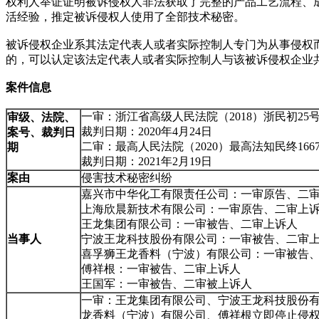
权利人举证证明被诉侵权人非法获取了完整的产品工艺流程、
活经验，推定被诉侵权人使用了全部技术秘密。
被诉侵权企业系其法定代表人或者实际控制人专门为从事侵权
的，可以认定该法定代表人或者实际控制人与该被诉侵权企业
案件信息
一审：浙江省高级人民法院（2018）浙民初25
审级、法院、
裁判日期：2020年4月24日
案号
、裁判日
二审：最高人民法院（2020）最高法知民终166
期
裁判日期：2021年2月19日
案由
侵害技术秘密纠纷
嘉兴市中华化工有限责任公司：一审原告、二
上海欣晨新技术有限公司：一审原告、二审上
王龙集团有限公司：一审被告、二审上诉人
当事人
宁波王龙科技股份有限公司：一审被告、二审
喜孚狮王龙香料（宁波）有限公司：一审被告
傅祥根：一审被告、二审上诉人
王国军：一审被告、二审被上诉人
一审：王龙集团有限公司、宁波王龙科技股份
龙香料（宁波）有限公司、傅祥根立即停止侵