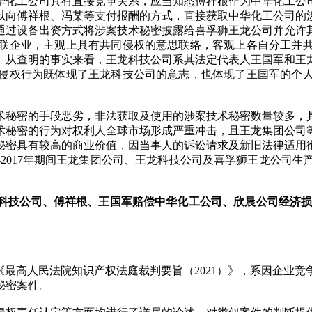
华化工公司具有直接竞争关系，应当知悉傅祥根作为中华化工公
以向傅祥根、冯某等支付报酬的方式，直接获取中华化工公司的
通过设备出资方式将涉案技术秘密披露给喜孚狮王龙公司并允许
联企业，主观上具有共同侵权的意思联络，客观上各自分工并
。从查明的事实来看，王龙科技公司系其法定代表人王国军和王
侵权行为既体现了王龙科技公司的意志，也体现了王国军的个
术秘密的手段恶劣，非法获取及使用的涉案技术秘密数量较多，
术秘密的行为对权利人全球市场形成严重冲击，且王龙集团公司
秘密具有较高的商业价值，因当事人的诉讼请求及新旧法律适用
1-2017年期间王龙集团公司、王龙科技公司及喜孚狮王龙公司
科技公司、傅祥根、王国军赔偿中华化工公司、欣晨公司经济
选了《最高人民法院知识产权法庭裁判要旨（2021）》，系因企
秘密案件。