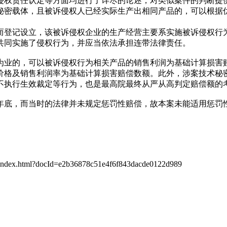
侵权责任认定等方面均进行了详尽的论述，对类似案件的判断提
秘密载体，且被诉侵权人已经实际生产出相同产品的，可以根据
而登记设立，该被诉侵权企业的生产经营主要系实施被诉侵权行
共同实施了侵权行为，并应当依法承担连带法律责任。
为业的，可以被诉侵权行为相关产品的销售利润为基础计算损害
价格及销售利润率为基础计算损害赔偿数额。此外，涉案技术秘
不执行生效裁定等行为，也是最高院最终从严从高判定赔偿额的
7年底，而当时的法律并未规定惩罚性赔偿，故本案未能适用惩罚性
index.html?docId=e2b36878c51e4f6f843dacde0122d989