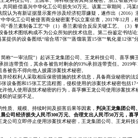
龙科技公司、王国军、傅祥根侵害其商业秘密。浙江省嘉兴市南湖区人
，共同赔偿嘉兴中华化工公司损失50万元。该案二审期间，冯某
认为有新证据显示案件涉及经济犯罪嫌疑，遂作出（2016）浙
对中华化工公司被侵害商业秘密案予以立案侦查，2017年12
司“香兰素制备工艺”中（1）香兰素缩合反应关键工艺、（3）
产设备技术图纸构成不为公众所知的技术信息。第二份鉴定书结论
提供的设备图纸“缩合塔7张”“蒸馏装置15张”“氧化釜12张
院（简称“一审法院”）起诉王龙集团公司、王龙科技公司、喜孚
%承担连带责任，其余各被告对剩余的93%承担连带责任。201
且各被告不得向他人披露涉案技术秘密。
值并经权利人采取相应保密措施的技术信息，具备商业秘密的法
5张设备图和15张工艺流程图，侵权使用的涉案技术秘密包括1
允许他人使用该技术秘密的行为，喜孚狮王龙公司使用涉案技术
侵权的证据不足。
的性质、规模、持续时间及损害后果等因素，
判决王龙集团公司
欣晨公司经济损失人民币
300
万元、合理支出人民币50
万元，喜孚
王龙公司立即停止使用涉案技术秘密，王龙集团公司、王龙科技