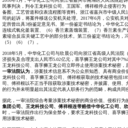
2016年1月，中华化工公司向浙江省嘉兴市南湖区人民法院起诉王
民事判决，判令王龙科技公司、王国军、傅祥根停止侵害行为
备图、工艺管道和仪表流程图等资料。浙江省嘉兴市中级人民法院
司的起诉，将案件移送公安机关处理。2017年6月，公安机关
定所曾出具3份鉴定意见书。第一份鉴定书结论为，中华化工公
连续式氧化釜装置、（6）香兰素蒸馏装置、（7）香兰素生
素缩合反应关键工艺中的部分技术。第三份鉴定书结论为，冯某
（5）（6）（7）。
2018年5月，中华化工公司与欣晨公司向浙江省高级人民法
济损失及合理支出人民币5.02亿元，喜孚狮王龙公司对其中7
王龙科技公司、喜孚狮王龙公司立即停止使用涉案技术秘密，
一审法院认为
，涉案技术信息系不为公众所知悉、具有商业价
龙科技公司、喜孚狮王龙公司、傅祥根获取的技术秘密包括18
司、傅祥根以不正当手段获取涉案技术秘密，并披露、使用、
的行为并未明显超出其法定代表人职务行为的范畴，构成共同
据此，一审法院综合考量涉案技术秘密的商业价值、侵权行为
集团公司、王龙科技公司、傅祥根连带赔偿中华化工公司、
时，一审法院作出行为保全禁令，要求王龙科技公司、喜孚狮
用涉案技术秘密。