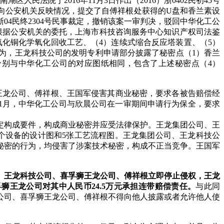
民法院于2016年11月3日作出（2016）浙0402民初45号
向公安机关反映情况，提交了自傅祥根处获得的U盘和香兰素设
04民终2304号民事裁定，撤销该案一审判决，驳回中华化工公
月，根据公安机关的委托，上海市科技咨询服务中心知识产权司法鉴
氧化铜化学氧化回收工艺、（4）连续式缩合反应塔装置、（5）
为，王龙科技公司的发明专利申请部分披露了秘密点（1）香兰
”分别与中华化工公司的对应图纸相同，包含了上述秘密点（4）
狮王龙公司、傅祥根、王国军侵害其商业秘密，要求各被告赔偿经
9年1月，中华化工公司与欣晨公司在一审期间申请行为保全，要求
定构成要件，构成商业秘密并应受法律保护。王龙集团公司、王
7个设备的设计图和5张工艺流程图。王龙集团公司、王龙科技公
秘密的行为，均侵害了涉案技术秘密，构成不正当竞争。王国军
、王龙科技公司、喜孚狮王龙公司、傅祥根立即停止侵权，王龙
狮王龙公司对其中人民币24.5
万元承担连带赔偿责任。
与此同
公司、喜孚狮王龙公司、傅祥根不得向他人披露或者允许他人使