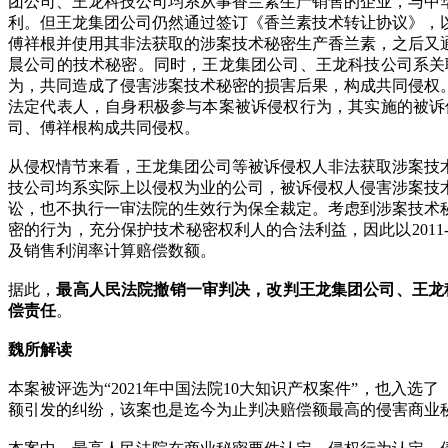
团公司、王龙科技公司均系从事香兰素生产销售的企业，与中
利。但王龙集团公司仍然通过签订《香兰素技术转让协议》，
傅祥根并使用其非法获取的涉案技术秘密生产香兰素，之后又
晨公司的技术秘密。同时，王龙集团公司、王龙科技公司系关
为，共同造成了侵害涉案技术秘密的损害后果，构成共同侵权
法定代表人，自身积极参与本案被诉侵权行为，其实施的被诉
司、傅祥根构成共同侵权。
从侵权情节来看，王龙集团公司等被诉侵权人非法获取涉案技
技公司均系实际上以侵权为业的公司，被诉侵权人侵害涉案技
讼，也不执行一审法院的生效行为保全裁定。考虑到涉案技术
密的行为，充分保护技术秘密权利人的合法利益，因此以201
及销售利润率计算赔偿数额。
据此，
最高人民法院撤销一审判决，改判王龙集团公司、王龙
偿责任
。
魏所解读
本案被评选为“2021年中国法院10大知识产权案件”，也入
额引发的纠纷，该案也是迄今为止判决赔偿额最高的侵害商业