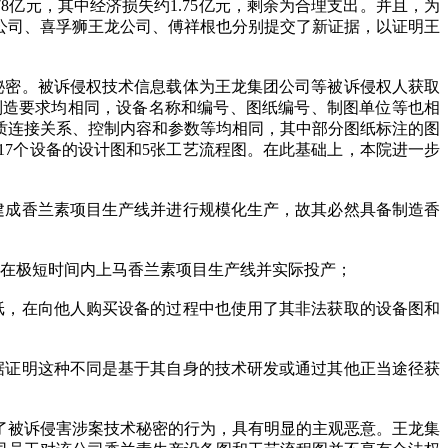
亿元，其中经济损失约1.75亿元，剩余为合理支出。并且，为
公司、喜孚狮王龙公司、傅祥根也分别提交了新证据，以证明王
术秘密。被诉侵权技术信息载体为王龙集团公司等被诉侵权人获取
、制造要求均相同，设备名称和编号、图纸编号、制图单位等也相
介质连接关系、控制内容和参数等均相同，其中部分图纸标注的图
7个设备的设计图和5张工艺流程图。在此基础上，本院进一步
建成香兰素项目生产线并进行规模化生产，故其必然具备制造香
其在极短时间内上马香兰素项目生产线并实际投产；
纸，在向他人购买设备的过程中也使用了其非法获取的设备图和
据证明这种不同是基于其自身的技术研发或通过其他正当途径获
了被诉侵害涉案技术秘密的行为，具有明显的主观恶意。王龙集