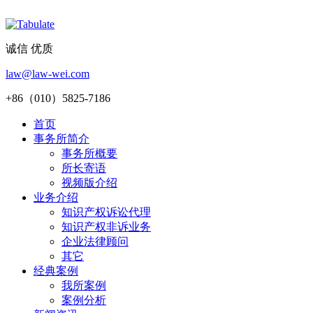
诚信 优质
law@law-wei.com
+86（010）5825-7186
首页
事务所简介
事务所概要
所长寄语
视频版介绍
业务介绍
知识产权诉讼代理
知识产权非诉业务
企业法律顾问
其它
经典案例
我所案例
案例分析