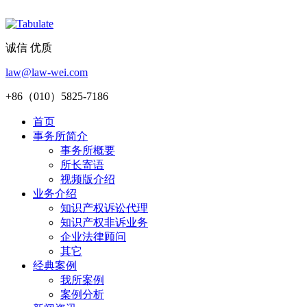
诚信 优质
law@law-wei.com
+86（010）5825-7186
首页
事务所简介
事务所概要
所长寄语
视频版介绍
业务介绍
知识产权诉讼代理
知识产权非诉业务
企业法律顾问
其它
经典案例
我所案例
案例分析