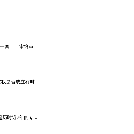
案，二审终审...
权是否成立有时...
时近7年的专...