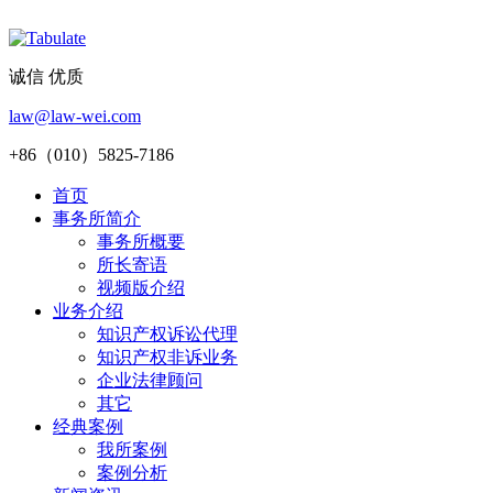
诚信 优质
law@law-wei.com
+86（010）5825-7186
首页
事务所简介
事务所概要
所长寄语
视频版介绍
业务介绍
知识产权诉讼代理
知识产权非诉业务
企业法律顾问
其它
经典案例
我所案例
案例分析