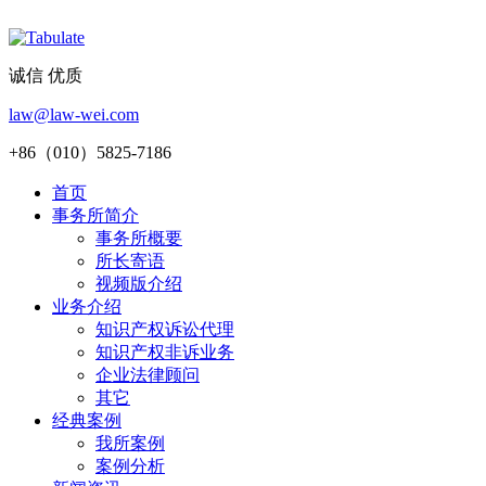
诚信 优质
law@law-wei.com
+86（010）5825-7186
首页
事务所简介
事务所概要
所长寄语
视频版介绍
业务介绍
知识产权诉讼代理
知识产权非诉业务
企业法律顾问
其它
经典案例
我所案例
案例分析