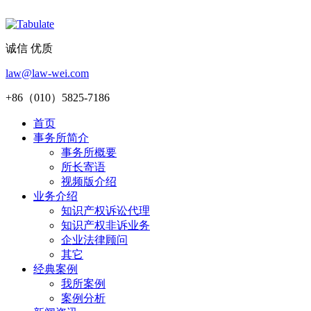
诚信 优质
law@law-wei.com
+86（010）5825-7186
首页
事务所简介
事务所概要
所长寄语
视频版介绍
业务介绍
知识产权诉讼代理
知识产权非诉业务
企业法律顾问
其它
经典案例
我所案例
案例分析