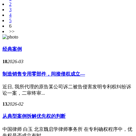
2
3
4
5
6
>>
经典案例
18
2026-03
制造销售专用零部件，间接侵权成立—
近日, 我所代理的原告某公司诉二被告侵害发明专利权纠纷诉
讼一案，二审终审...
13
2026-02
从典型案例拆解优先权的判断
中国律师 白玉 北京魏启学律师事务所 在专利确权程序中，优
先权是否成立有时...