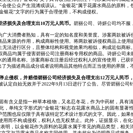
不会使公众产生混淆或误认。“金银花”属于花露水商品的原料
“金银花”文字的行为属于合理使用，不构成侵权。
经济损失及合理支出
10
万元人民币。
碧丽公司、诗妍公司均不服
为广大消费者熟知，具有一定的知名度和美誉度。涉案两款被诉
商品来源的作用，构成商标性使用。将两款被诉侵权商品上使用
上无法进行区分，且整体结构和视觉效果均相似，构成近似商标
权商品均属于侵害碧丽公司注册商标专用权的商品。诗妍公司未能
露水的通用名称。涉案商标在注册后经过权利人的宣传使用，已获
超出了为描述商品成分或者说明商品其他特点而正当使用的界限，
停止侵权，并赔偿碧丽公司经济损失及合理支出
12
万元人民币，
认定自始无效并于2022年9月13日进行了公告。尽管碧丽公
其固有含义是指一种草本植物，又名忍冬花，作为中药材，具有
此，单纯文字形式的“金银花”标志在花露水商品上的固有显著
护范围也应仅限于具有该特定艺术设计形式的文字。因此，如果
使用而不构成侵权，权利人也无权禁止。此外，证据显示，在化妆
实表明，以金银花作为原料的花露水属于常见的商品类型，相关
花”文字与花露水商品名称共同使用，并未超出为说明商品或服务