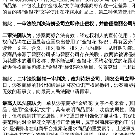
商品第二种包装上的“金银花”文字与涉案商标存在一定差异，
的目的将“金银花”文字使用在花露水商品上，第二种包装使用
据此，
一审法院判决诗妍公司立即停止侵权，并赔偿碧丽公司
二审法院认为
，涉案商标合法有效，经过权利人的宣传使用，
权商品均在正面显著位置突出使用了“金银花”标识，具有区分
读音、文字、含义、排列顺序、排列方向均相同，从呼叫功能
权商品来源于碧丽公司或与碧丽公司存在关联，故两款被诉侵
为花露水的通用名称，亦不能证明“金银花”系约定俗成的花
被诉侵权商品包装上“金银花”标识字体醒目、位置突出，已
据此，
二审法院撤销一审判决，改判诗妍公司、润发公司立即
日，涉案商标的转让和续展被国家知识产权局撤销，涉案商标被
无效的新事实，向最高人民法院申请再审。
最高人民法院认为
，单从涉案商标“金银花”文字本身来看，
品，使用“金银花”文字，具有表明商品原料、功能的属性。因
计，但考虑到其前述属性，即使通过使用强化了显著性，其保
要范围内对金银花文字进行正常使用，属于对商标要素的正当
水”是消费者在电商平台搜索花露水商品的重要索引。上述事
因“金银花”文字的使用对商品来源产生混淆。因此，将“金银