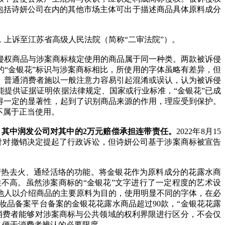
，包括诗妍公司在内的其他市场主体可出于描述商品具体原料成分
，上诉至江苏省高级人民法院（简称“二审法院”）。
侵权商品与涉案商标核定使用的商品属于同一种类。两款被诉侵
的“金银花”标识与涉案商标相比，所使用的字体虽略有差异，但
。普通消费者施以一般注意力容易引起混淆或误认，认为被诉侵
提供证据证明依据法律规定、国家或行业标准，“金银花”已成
得一定的显著性，起到了识别商品来源的作用，理应受到保护。
不属于正当使用。
其中润发公司对其中的2
万元赔偿承担连带责任。
2022年8月15
司针对撤销决定提起了行政诉讼，但诗妍公司基于涉案商标被宣告
清热去火、通经活络的功能。将金银花作为原料成分的花露水商
性不高。虽然涉案商标的“金银花”文字进行了一定程度的艺术设
他人以介绍商品的主要原料为目的，使用明显不同的字体，在必
品备案平台备案的金银花花露水商品超过90款，“金银花花露
消费者能够对涉案商标与公共领域的权利界限进行区分，不会仅
、便于消费者辨认的必要限度。