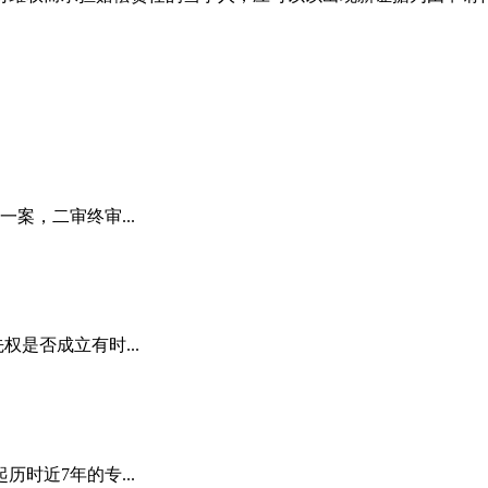
案，二审终审...
权是否成立有时...
时近7年的专...