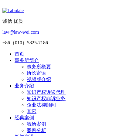
诚信 优质
law@law-wei.com
+86（010）5825-7186
首页
事务所简介
事务所概要
所长寄语
视频版介绍
业务介绍
知识产权诉讼代理
知识产权非诉业务
企业法律顾问
其它
经典案例
我所案例
案例分析