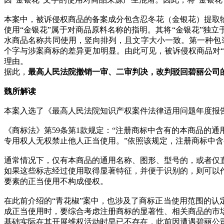
本案中，被诉侵权商品的备案成分包含忍冬花（金银花）提取
使用“金银花”属于对商品原料名称的指明。其将“金银花”独
水商品名称共同使用，竖向排列，且文字大小一致。第一种包装
个字与涉案商标的差异更加明显。由此可见，被诉侵权商品对“
理由。
据此，
最高人民法院撤销一审、二审判决，改判驳回碧丽公司
魏所解读
本案入选了《最高人民法院知识产权案件法律适用问题年度报告
《商标法》第59条第1款规定：“注册商标中含有的本商品的
专用权人无权禁止他人正当使用。”依照该规定，注册商标中
通常情况下，仅有本商品的通用名称、图形、型号的，或者仅
如果这些标志经过使用取得显著特征，并便于识别的，则可以
要素的正当使用不构成侵权。
在此前介绍的“青花椒”案中，也涉及了商标正当使用范围的
成正当使用时，要综合考虑注册商标的显著性、相关商品的市场
基础实际在其开展维权活动时早已不存在，此前因遭遇碧丽公