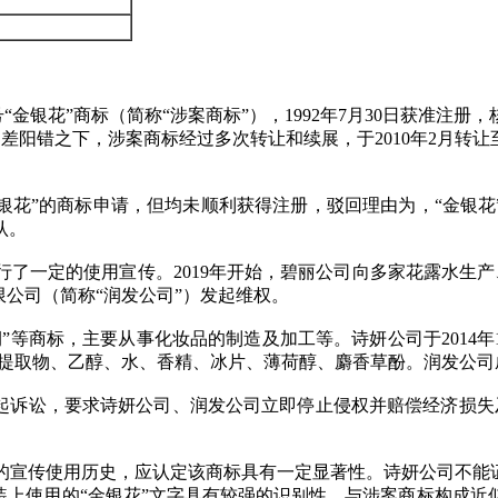
 号“金银花”商标（简称“涉案商标”），1992年7月30日获准注
阴差阳错之下，涉案商标经过多次转让和续展，于2010年2月转
银花”的商标申请，但均未顺利获得注册，驳回理由为，“金银花
认。
了一定的使用宣传。2019年开始，碧丽公司向多家花露水生产、
限公司（简称“润发公司”）发起维权。
“清润”等商标，主要从事化妆品的制造及加工等。诗妍公司于201
）提取物、乙醇、水、香精、冰片、薄荷醇、麝香草酚。润发公司成
起诉讼，要求诗妍公司、润发公司立即停止侵权并赔偿经济损失
的宣传使用历史，应认定该商标具有一定显著性。诗妍公司不能证
装上使用的“金银花”文字具有较强的识别性，与涉案商标构成