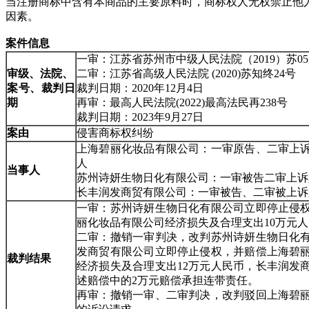
当注册商标中含有本商品的主要原料时，商标权人无权禁止他
因素。
案件信息
一审：江苏省苏州市中级人民法院（2019）苏05
审级、法院、
二审：江苏省高级人民法院 (2020)苏知终24号
案号
、裁判日
裁判日期：2020年12月4日
期
再审：最高人民法院(2022)最高法民再238号
裁判日期：2023年9月27日
案由
侵害商标权纠纷
上海碧丽化妆品有限公司：一审原告、二审上
人
当事人
苏州诗妍生物日化有限公司：一审被告二审上诉
长丰润发商贸有限公司：一审被告、二审被上诉
一审：苏州诗妍生物日化有限公司立即停止侵
丽化妆品有限公司经济损失及合理支出10万元
二审：撤销一审判决，改判苏州诗妍生物日化
发商贸有限公司立即停止侵权，并赔偿上海碧
裁判结果
经济损失及合理支出12万元人民币，长丰润发
述赔偿中的2万元赔偿承担连带责任。
再审：撤销一审、二审判决，改判驳回上海碧