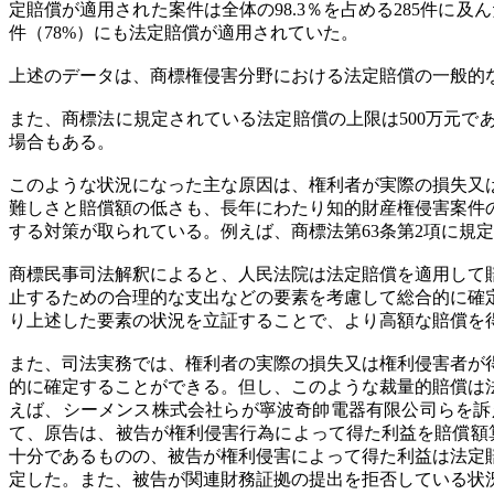
定賠償が適用された案件は全体の98.3％を占める285件に及
件（78%）にも法定賠償が適用されていた。
上述のデータは、商標権侵害分野における法定賠償の一般的
また、商標法に規定されている法定賠償の上限は500万元で
場合もある。
このような状況になった主な原因は、権利者が実際の損失又
難しさと賠償額の低さも、長年にわたり知的財産権侵害案件
する対策が取られている。例えば、商標法第63条第2項に規
商標民事司法解釈によると、人民法院は法定賠償を適用して
止するための合理的な支出などの要素を考慮して総合的に確
り上述した要素の状況を立証することで、より高額な賠償を
また、司法実務では、権利者の実際の損失又は権利侵害者が
的に確定することができる。但し、このような裁量的賠償は
えば、シーメンス株式会社らが寧波奇帥電器有限公司らを訴えた
て、原告は、被告が権利侵害行為によって得た利益を賠償額
十分であるものの、被告が権利侵害によって得た利益は法定
定した。また、被告が関連財務証拠の提出を拒否している状