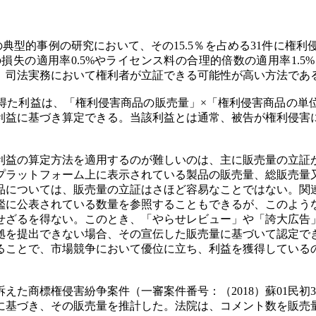
の典型的事例の研究において、その15.5％を占める31件に権
失の適用率0.5%やライセンス料の合理的倍数の適用率1.
、司法実務において権利者が立証できる可能性が高い方法であ
得た利益は、「権利侵害商品の販売量」×「権利侵害商品の単
利益に基づき算定できる。当該利益とは通常、被告が権利侵害
利益の算定方法を適用するのが難しいのは、主に販売量の立証
プラットフォーム上に表示されている製品の販売量、総販売量
品については、販売量の立証はさほど容易なことではない。関
鑑に公表されている数量を参照することもできるが、このよう
せざるを得ない。このとき、「やらせレビュー」や「誇大広告
拠を提出できない場合、その宣伝した販売量に基づいて認定で
ることで、市場競争において優位に立ち、利益を獲得している
商標権侵害紛争案件（一審案件番号：（2018）蘇01民初320
に基づき、その販売量を推計した。法院は、コメント数を販売