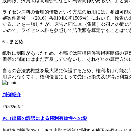
族関係、投資又は関連会社などの利害関係があるか。」と規
ライセンス料の合理的倍数という方法の適用には、参照可能
審案件番号：（2016）粵0104民初1506号）において
することを主張したが、原告と同仁堂（集団）公司との間のラ
いので、ライセンス料を参照して賠償額を算定することはで
6．まとめ
紙数に制限があったため、本稿では商標権侵害損害賠償の算
償等の問題にはまだ言及していないし、それぞれの算定方法
自らの合法的権益を最大限に保護するため、権利者は可能な
用されなくても、権利侵害によって受けた損失及び得た利益
判例紹介
25
2026-02
PCT出願の誤訳による権利有効性への影
無効審判段階では、PCT出願の誤訳に関する補正が認められるべ