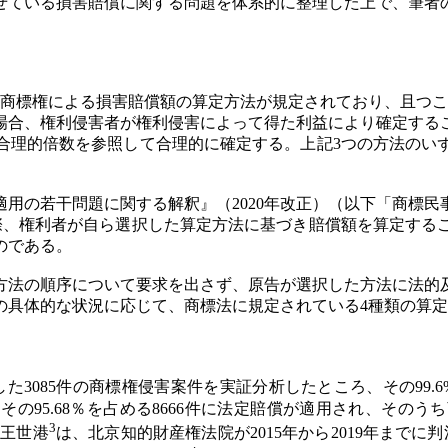
せている損害賠償に関する問題を体系的に整理した上で、筆者
類の商標権による損害賠償額の算定方法が規定されており、且つ
場合、権利侵害者が権利侵害によって得た利益により確定する
合理的倍数を参照して合理的に確定する。上記3つの方法のい
用の若干問題に関する解釈』（2020年改正）（以下「商標民
る際、権利者が自ら選択した算定方法に基づき賠償額を算定する
のである。
方法の順序について要求を出さず、原告が選択した方法に法的
の具体的な状況に応じて、商標法に規定されている4種類の算
理した3085件の商標権侵害案件を実証分析したところ、その99
、その95.68％を占める8666件に法定賠償が適用され、その
3
と王世港
は、北京知的財産権法院が2015年から2019年まで