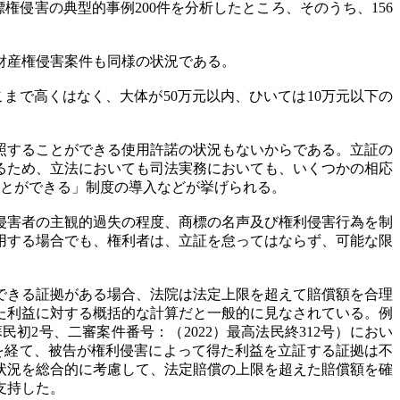
商標権侵害の典型的事例200件を分析したところ、そのうち、156
財産権侵害案件も同様の状況である。
まで高くはなく、大体が50万元以内、ひいては10万元以下の
照することができる使用許諾の状況もないからである。立証の
るため、立法においても司法実務においても、いくつかの相応
ことができる」制度の導入などが挙げられる。
侵害者の主観的過失の程度、商標の名声及び権利侵害行為を制
用する場合でも、権利者は、立証を怠ってはならず、可能な限
できる証拠がある場合、法院は法定上限を超えて賠償額を合理
た利益に対する概括的な計算だと一般的に見なされている。例
初2号、二審案件番号：（2022）最高法民終312号）におい
を経て、被告が権利侵害によって得た利益を立証する証拠は不
状況を総合的に考慮して、法定賠償の上限を超えた賠償額を確
支持した。