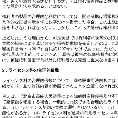
場に多くの競合製品が存在するか、又は権利侵害商品と権利
うな算定方法を認めることはない。
権利者の製品の合理的な利益については、関連証拠は通常権
具体的な証拠を示さずに数字だけを提示した場合、この主張
論を出さなければならない。しかし、これらの情報は権利者
上述したような理由から、司法実務では権利者の実際の損失
実際の損失による算定方法で損害賠償額を確定したのは、巴洛
審案件番号：（2017）蘇民終1297号）だけであった。
売代理店に出荷していたため、原告は被告の低価格販売に対
は、被疑権利侵害行為以外に権利者の販売量に重大な損害を
5．ライセンス料の合理的倍数
ライセンス料の合理的倍数について、商標民事司法解釈には
績があり、且つ許諾内容が参照できることを立証しなければ
例えば、『北京市高級人民法院による知的財産権侵害及び不正
て賠償額を確定する場合、一般的に比較できる合理的なライ
る。（1）ライセンス契約が実際に履行されているか、（2
能性があるか、（4）ライセンス料が通常の商用ライセンス