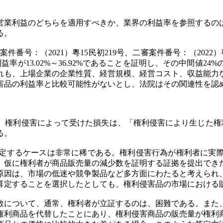
営業利益のどちらを適用すべきか、業界の利益率を参照するの
る。
た案件（一審案件番号：（2021）粵15民初219号、二審案件番号：
率が13.02%～36.92%であることを証明し、その中間値2
れも、上場企業の企業性質、経営規模、経営コスト、収益能力
害品の利益率と比較可能性がないとし、法院はその関連性を認
、権利侵害によって受けた損失は、「権利侵害により生じた権
る。
定するケースは非常に稀である。権利侵害行為が権利者に実
、仮に権利者が商品販売量の減少数を証明する証拠を提出でき
原因は、市場の低迷や競争製品など多方面にわたると考えられ
算定することを選択したとしても、権利侵害品の市場における
数について、通常、権利者が立証するのは、困難である。また
権利商品を代替したことにあり、権利侵害商品の販売量が権利