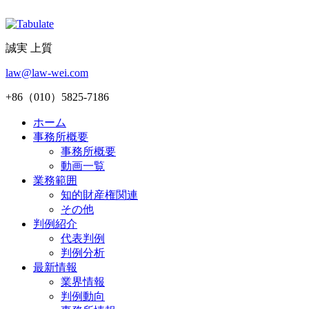
誠実 上質
law@law-wei.com
+86（010）5825-7186
ホーム
事務所概要
事務所概要
動画一覧
業務範囲
知的財産権関連
その他
判例紹介
代表判例
判例分析
最新情報
業界情報
判例動向