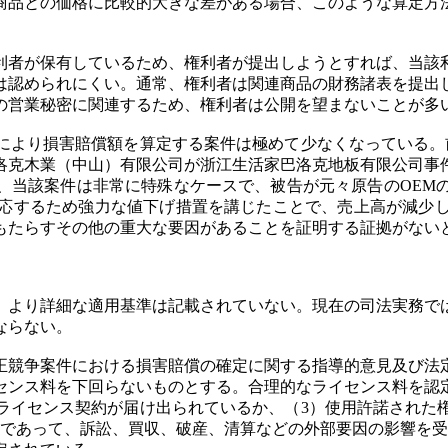
商品との価格に比較的大きな差がある場合、このような算定方
利者が保有しているため、権利者が提出しようとすれば、当該
は認められにくい。通常、権利者は関連商品の財務諸表を提出
の営業秘密に関連するため、権利者は公開を望まないことが多
により損害賠償額を算定する案件は極めて少なくなっている。前
克木業（中山）有限公司が浙江生活家巴洛克地板有限公司事件らを
ただし、当該案件は非常に特殊なケースで、被告が元々原告のOE
応するため強力な値下げ措置を講じたことで、売上高が減少
もたらすその他の重大な要因があることを証明する証拠がない
、より詳細な適用基準は記載されていない。現在の司法実務で
ならない。
競争案件における損害賠償の確定に関する指導的意見及び法定
センス料を下回らないものとする。合理的なライセンス料を認
）ライセンス契約が届け出られているか、（3）使用許諾された
料であって、訴訟、買収、破産、清算などの外部要因の影響を受