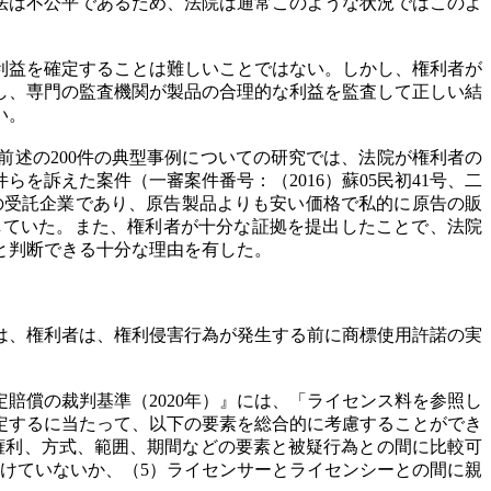
法は不公平であるため、法院は通常このような状況ではこのよ
利益を確定することは難しいことではない。しかし、権利者が
し、専門の監査機関が製品の合理的な利益を監査して正しい結
い。
述の200件の典型事例についての研究では、法院が権利者の
訴えた案件（一審案件番号：（2016）蘇05民初41号、二
Mの受託企業であり、原告製品よりも安い価格で私的に原告の販
していた。また、権利者が十分な証拠を提出したことで、法院
と判断できる十分な理由を有した。
は、権利者は、権利侵害行為が発生する前に商標使用許諾の実
賠償の裁判基準（2020年）』には、「ライセンス料を参照し
定するに当たって、以下の要素を総合的に考慮することができ
権利、方式、範囲、期間などの要素と被疑行為との間に比較可
けていないか、（5）ライセンサーとライセンシーとの間に親