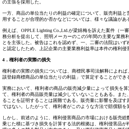
の主張を採用した。
一方、商品の単位当たりの利益の確定について、販売利益と
用することが合理的か否かなどについては、様々な議論があ
例えば、OPPLE Lighting Co.,Ltd.が梁娟梅を訴え
務分析を提出して、照明メーカーのこの5年間の主要な業務利益
とを主張した。被告はこれを認めず、一、二審の法院はいず
と認定したため、上記企業の主要業務利益率は本件の権利侵
4．権利者の実際の損失
権利者の実際の損失については、商標民事司法解释によれば
該登録商標商品の単位当たりの利益」で算定することができ
実務において、権利者の商品の販売減少量によって損失を算
て、権利者の商品販売量は減少していないこともある。また
ることを証明することは困難である。販売量に影響を及ぼす
ではない。したがって、権利者がこのような方法で賠償額を
しかし、前述のように、権利侵害商品の市場における販売総
乗じた積に基づき損失を計算する法的根拠は、権利侵害品が