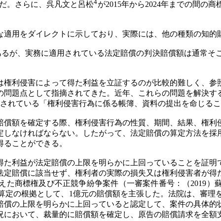
4
んだ。さらに、呉凡文と呂松
が2015年から2024年までの間の
な適用をダイレクトに示しており、実際には、他の種類の知的
あるが、実務に適用されている法定賠償の判決賠償額は通常そこ
は権利侵害によって得た利益を立証するのが比較的難しく、参
の問題点として指摘されてきた。近年、これらの問題を解決す
定されている「権利侵害行為に係る帳簿、資料の提出を命じる
賠償額を確定する際、権利侵害行為の性質、期間、結果、権利
定しなければならない。したがって、法定賠償の算定方法を採
得ることができる。
得た利益が法定賠償の上限を明らかに上回っていることを証明
法定賠償に該当せず、権利者の実際の損失又は権利侵害者が得
商標権及び不正競争紛争案件（一審案件番号：（2019）蘇民
算定の根拠として、1億元の賠償額を主張した。法院は、審理
賠償の上限を明らかに上回っていると認定して、案件の具体的
況において、裁量的に賠償額を確定し、原告の賠償請求を全額