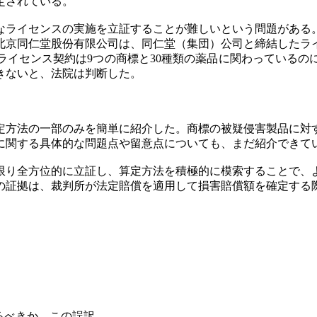
定されている。
なライセンスの実施を立証することが難しいという問題がある
、原告の北京同仁堂股份有限公司は、同仁堂（集団）公司と締結し
イセンス契約は9つの商標と30種類の薬品に関わっているの
きないと、法院は判断した。
定方法の一部のみを簡単に紹介した。商標の被疑侵害製品に対
に関する具体的な問題点や留意点についても、まだ紹介できて
限り全方位的に立証し、算定方法を積極的に模索することで、
の証拠は、裁判所が法定賠償を適用して損害賠償額を確定する
きか、この誤訳...