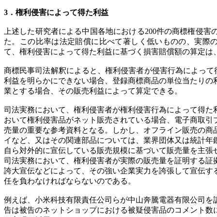
3．権利侵害によって得た利益
上述した研究者による中国各地における200件の商標権侵害
た。この比率は法定賠償に比べて著しく低いものの、実際の損
て、権利侵害によって得た利益に基づく損害賠償額の算定は
商標民事司法解釈によると、権利侵害者が侵害行為によって
利益を明らかにできない場合、登録商標商品の単位当たりの
業とする場合、その販売利益によって算定できる。
司法実務において、権利侵害者が権利侵害行為によって得た
おいて権利侵害品がネット販売されている場合、電子商取引
売量の重要な参考資料となる。しかし、オフライン販売の商
イなど、又はその関連部品については、業界団体又は統計年
自ら対外的に宣伝している販売規模に基づいて販売量を主張
司法実務において、権利侵害者が実際の販売量を証明する証
誇大宣伝などによって、その強い企業実力を誇張して宣伝す
任を負わなければならないのである。
例えば、小米科技有限責任公司らが中山奔騰電器有限公司を訴えた
告は被告のネットショップにおける被疑侵害品のコメント数