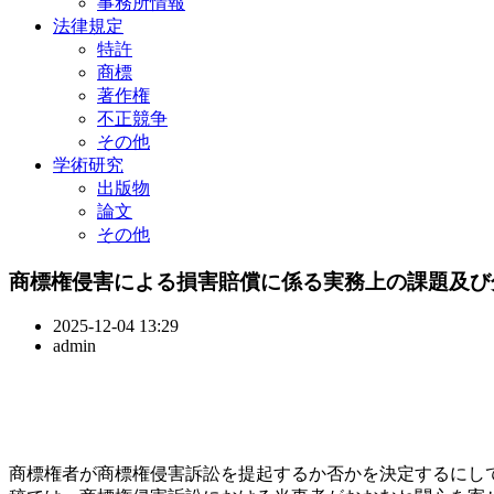
事務所情報
法律規定
特許
商標
著作権
不正競争
その他
学術研究
出版物
論文
その他
商標権侵害による損害賠償に係る実務上の課題及び
2025-12-04 13:29
admin
商標権者が商標権侵害訴訟を提起するか否かを決定するにし