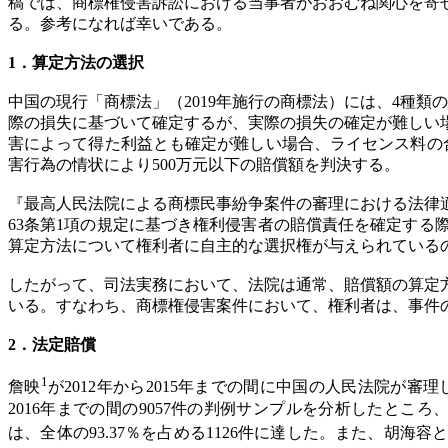
稿では、商標権侵害訴訟における当事者がおおむね関心を寄
る。参考になれば幸いである。
1．算定方法の選択
中国の現行「商標法」（2019年施行の商標法）には、4種
際の損失に基づいて確定するが、実際の損失の確定が難しい
害によって得た利益とも確定が難しい場合、ライセンス料の
害行為の情状により500万元以下の賠償額を判決する。
『最高人民法院による商標民事紛争案件の審理における法律適
63条第1項の規定に基づき権利侵害者の賠償責任を確定す
算定方法について権利者に自主的な選択権が与えられている
したがって、司法実務において、法院は通常、賠償額の算定
いる。すなわち、商標権侵害案件において、権利者は、事件
2．法定賠償
1
詹映
が2012年から2015年までの間に中国の人民法院が審
2016年までの間の9057件の判例サンプルを分析したところ
は、全体の93.37％を占める1126件に達した。また、胡海容