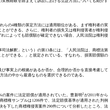
の実務経験を踏まえて訴訟における立証方法についても紹介す
これらの4種類の算定方法には適用順位がある。まず権利者の実
ことができる。さらに、権利者の損失又は権利侵害者が権利侵
ずれによっても賠償額が確定できない場合、人民法院は権利侵
事司法解釈」という）の第13条には、「人民法院は、商標法第
ことができる。」と規定されている。すなわち、損害賠償額の
及び事実上の根拠があるか否か、合理的か否かを直接考慮して
定方法の中から最適なものを選択できるのである。
2
.6%の案件に法定賠償が適用されていた。曹新明
が2011年から
うち商標権サンプルは1206件で、法定賠償基準が適用された判例
に判決を下した商標権侵害案件290件について分析したところ、法