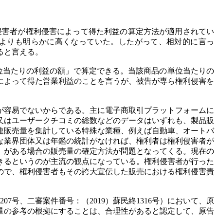
利侵害者が権利侵害によって得た利益の算定方法が適用されてい
5%よりも明らかに高くなっていた。したがって、相対的に言っ
ると言える。
位当たりの利益の額」で算定できる。当該商品の単位当たりの
によって得た営業利益のことを言うが、被告が専ら権利侵害を
が容易でないからである。主に電子商取引プラットフォームに
又はユーザークチコミの総数などのデータはいずれも、製品販
連販売量を集計している特殊な業種、例えば自動車、オートバ
な業界団体又は年鑑の統計がなければ、権利者は権利侵害者が
」がある場合の販売量の確定方法が問題となってくる。現在の
きるというのが主流の観点になっている。権利侵害者が行った
ので、権利侵害者もその誇大宣伝した販売における権利侵害責
7号、二審案件番号：（2019）蘇民終1316号）において、原
量の参考の根拠にすることは、合理性があると認定して、原告