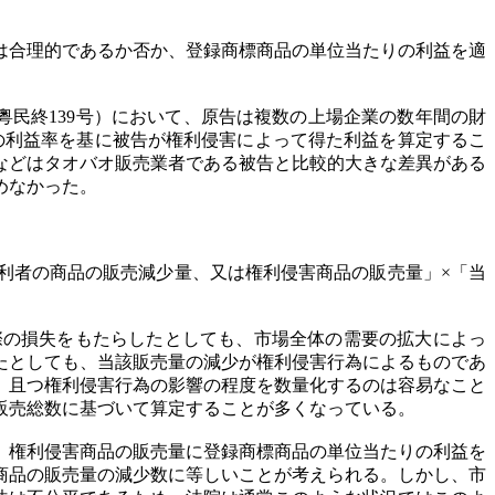
は合理的であるか否か、登録商標商品の単位当たりの利益を適
（2022）粵民終139号）において、原告は複数の上場企業の数年間の財
4%の利益率を基に被告が権利侵害によって得た利益を算定するこ
などはタオバオ販売業者である被告と比較的大きな差異がある
めなかった。
利者の商品の販売減少量、又は権利侵害商品の販売量」×「当
際の損失をもたらしたとしても、市場全体の需要の拡大によっ
たとしても、当該販売量の減少が権利侵害行為によるものであ
、且つ権利侵害行為の影響の程度を数量化するのは容易なこと
販売総数に基づいて算定することが多くなっている。
、権利侵害商品の販売量に登録商標商品の単位当たりの利益を
商品の販売量の減少数に等しいことが考えられる。しかし、市