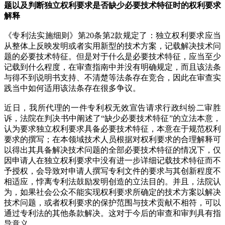
题以及判断独立权利要求是否缺少必要技术特征时的权利要求
解释
《专利法实施细则》第20条第2款规定了：独立权利要求应当
从整体上反映发明或者实用新型的技术方案，记载解决技术问
题的必要技术特征。但是对于什么是必要技术特征，应当至少
记载到什么程度，在审查指南中并没有明确规定，而且该法条
与得不到说明书支持、不清楚等法条存在竞合，因此在审查实
践当中如何适用该法条存在很多争议。
近日，我所代理的一件专利权无效宣告请求行政纠纷二审胜
诉，法院在判决书中阐述了“缺少必要技术特征”的立法本意，
认为要求独立权利要求具备必要技术特征，本意在于规范权利
要求的撰写；在本领域技术人员根据对权利要求的合理解释可
以得出其具备解决技术问题的全部必要技术特征的情况下，仅
因申请人在独立权利要求中没有进一步详细记载技术特征而不
予授权，会导致对申请人撰写专利文件的要求与其创新程度不
相适应，悖离专利法鼓励发明创造的立法目的。并且，法院认
为，如果社会公众不能实现权利要求所确定的技术方案以解决
技术问题，或者权利要求的保护范围与技术贡献不相符，可以
通过专利法的其他条款解决。这对于今后的审查和审判具有指
导意义。