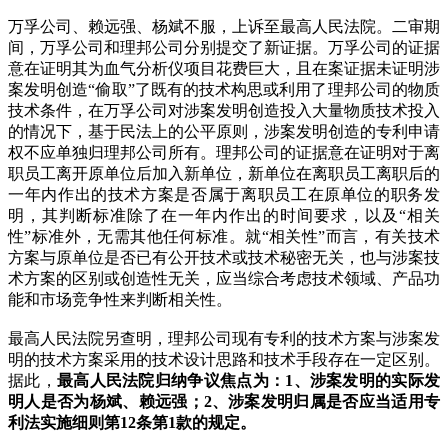
万孚公司、赖远强、杨斌不服，上诉至最高人民法院。二审期
间，万孚公司和理邦公司分别提交了新证据。万孚公司的证据
意在证明其为血气分析仪项目花费巨大，且在案证据未证明涉
案发明创造“偷取”了既有的技术构思或利用了理邦公司的物质
技术条件，在万孚公司对涉案发明创造投入大量物质技术投入
的情况下，基于民法上的公平原则，涉案发明创造的专利申请
权不应单独归理邦公司所有。理邦公司的证据意在证明对于离
职员工离开原单位后加入新单位，新单位在离职员工离职后的
一年内作出的技术方案是否属于离职员工在原单位的职务发
明，其判断标准除了在一年内作出的时间要求，以及“相关
性”标准外，无需其他任何标准。就“相关性”而言，有关技术
方案与原单位是否已有公开技术或技术秘密无关，也与涉案技
术方案的区别或创造性无关，应当综合考虑技术领域、产品功
能和市场竞争性来判断相关性。
最高人民法院另查明，理邦公司现有专利的技术方案与涉案发
明的技术方案采用的技术设计思路和技术手段存在一定区别。
据此，
最高人民法院归纳争议焦点为：1、涉案发明的实际发
明人是否为杨斌、赖远强；2、涉案发明归属是否应当适用专
利法实施细则第12条第1款的规定。