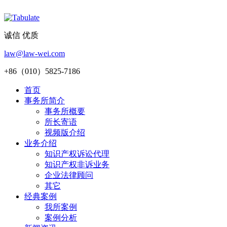
诚信 优质
law@law-wei.com
+86（010）5825-7186
首页
事务所简介
事务所概要
所长寄语
视频版介绍
业务介绍
知识产权诉讼代理
知识产权非诉业务
企业法律顾问
其它
经典案例
我所案例
案例分析