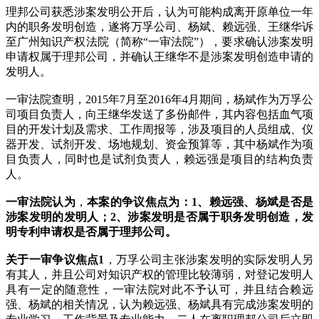
理邦公司获悉涉案发明公开后，认为可能构成离开原单位一年
内的职务发明创造，遂将万孚公司、杨斌、赖远强、王继华诉
至广州知识产权法院（简称“一审法院”），要求确认涉案发明
申请权属于理邦公司，并确认王继华不是涉案发明创造申请的
发明人。
一审法院查明，2015年7月至2016年4月期间，杨斌作为万孚公
司项目负责人，向王继华发送了多份邮件，其内容包括血气项
目的开发计划及需求、工作周报等，涉及项目的人员组成、仪
器开发、试剂开发、场地规划、资金预算等，其中杨斌作为项
目负责人，同时也是试剂负责人，赖远强是项目的结构负责
人。
一审法院认为
，
本案的争议焦点为：1、赖远强、杨斌是否是
涉案发明的发明人；2、涉案发明是否属于职务发明创造，发
明专利申请权是否属于理邦公司。
关于一审争议焦点1
，万孚公司主张涉案发明的实际发明人另
有其人，并且公司对知识产权的管理比较薄弱，对登记发明人
具有一定的随意性，一审法院对此不予认可，并且结合赖远
强、杨斌的相关情况，认为赖远强、杨斌具有完成涉案发明的