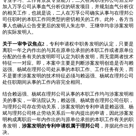
专业学习、工作背景及专业能力，二人在离职理邦公司后立即
加入万孚公司从事血气分析仪的研发项目，并规划血气分析仪
的相关工作，也就是说，二人在万孚公司确实从事与在理邦公
司任职时的本职工作同类型的密切相关的工作。此外，各方当
事人也确认公告变更后的发明人朱志华、王继华均非涉案发明
的实际发明人。
关于一审争议焦点2
，专利申请权中职务发明的认定，只要是
离职一年之内作出的与其在原单位承担的本职工作或者原单位
分配的任务有关的发明即可认定为职务发明，而无需两者技术
特征一一对应。即，本案中主要是判断涉案发明创造是否与赖
远强、杨斌在理邦公司处从事的本职工作、工作任务有关，而
不是要求涉案发明的技术特征必须与赖远强、杨斌在理邦公司
处任职期间从事的工作内容完全相同。
结合赖远强、杨斌在理邦公司从事的本职工作均与涉案发明相
关的事实，一审法院认为，赖远强、杨斌曾在理邦公司任职，
与理邦公司存在劳动关系，涉案发明的专利申请是赖远强、杨
斌与理邦公司终止劳动关系后一年内提出的申请，因此涉案发
明构成离职后一年内作出的与原单位承担的本职工作有关的职
务发明，
涉案发明的专利申请权属于理邦公司
，并据此作出判
决。