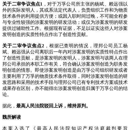
关于二审争议焦点1
，对于万孚公司所主张的杨斌、赖远强以
外的实际发明人，其或系法定代表人，负责组织工作和为物质
技术条件的利用提供方便；或因入职时间过晚，不可能全程参
与专业性较强的涉案发明的研发活动；或仅为涉案发明的研发
提供过辅助性工作。根据现有证据，不足以证实这些人对涉案
发明创造的实质性特点作出了创造性贡献。
关于二审争议焦点2
，根据已查明的情况，理邦公司员工杨
斌、赖远强从公司离职后一年内对涉案发明的实质性特点作出
了创造性贡献，是涉案发明的发明人，涉案发明与该两人在理
邦公司承担的本职工作有关，符合确认涉案发明创造为职务发
明创造的情形。即使涉案发明创造是由万孚公司组织研发或者
主要利用了万孚的物质技术条件取得，同时涉案发明创造的研
发思路和采用的技术手段与理邦公司已有专利技术方案或技术
成果存在区别，亦不能得出涉案发明创造归属于万孚公司的结
论。
据此，
最高人民法院驳回上诉，维持原判。
魏所解读
本案入选了《最高人民法院知识产权法庭裁判要旨