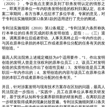
（2020）》，争议焦点主要涉及到了职务发明认定的情形之
一，即离开原单位一年内职务发明创造的权利归属认定。在本
案二审期间，各方当事人也征求了多位学者、专家的意见，对
于专利法实施细则第12条第1款的适用进行了充分的阐述。
专利法实施细则（2010）第12条规定，“专利法第六条所称执
行本单位的任务所完成的职务发明创造，是指：…（三）退
休、调离原单位后或者劳动、人事关系终止后一年内作出的，
与其在原单位承担的本职工作或者原单位分配的任务有关的发
明创造。”
最高人民法院将上述规定概括为4个适用要件，“1、作出发明
创造的发明人曾是主张权利的原单位员工；2、该员工对发明
创造的实质性特点作出了创造性贡献；3、发明创造是员工离
职后一年内作出的；4、发明创造的内容与该员工在原单位承
担的本职工作或者原单位分配的任务有关。”
并且，针对涉案发明与现有技术方案存在区别的问题，最高人
民法院进一步指出，“实践中，员工在原单位从事相关研发
时，基于技术认知和专业素养获得新的研发构思，在离职后进
一步研发取得成果的现象比较普遍。专利法实施细则第12条关
于员工离职一年内作出的发明创造归属原单位所有的规定，充